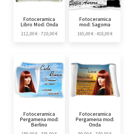
Fotoceramica
Fotoceramica
Libro Mod: Onda
mod: Sagoma
Fascia
Fascia
212,00
€
-
720,00
€
165,00
€
-
410,00
€
di
di
prezzo:
prezzo:
da
da
212,00 €
165,00 €
a
a
720,00 €
410,00 €
Fotoceramica
Fotoceramica
Pergamena mod:
Pergamena mod:
Berlino
Onda
Fascia
Fascia
180,00
€
-
335,00
€
90,00
€
-
740,00
€