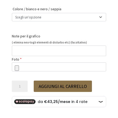
a
555,00 €
Colore / bianco e nero / seppia
Note per il grafico
( elimina neo-togli elementi di disturbo etc) (facoltativo)
Foto
*
Fotoceramica
AGGIUNGI AL CARRELLO
mod:
Muovimento
quantità