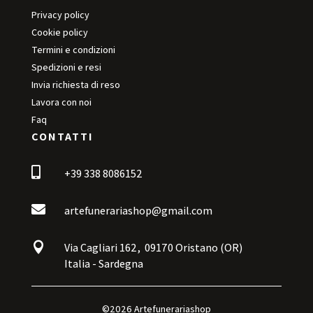
Privacy policy
Cookie policy
Termini e condizioni
Spedizioni e resi
Invia richiesta di reso
Lavora con noi
Faq
CONTATTI

+39 338 8086152

artefunerariashop@gmail.com

Via Cagliari 162,
09170 Oristano (OR)
Italia - Sardegna
©2026 Artefunerariashop