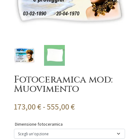
Fotoceramica mod:
Muovimento
Fascia
173,00
€
-
555,00
€
di
prezzo:
Dimensione fotoceramica
da
173,00 €