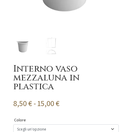
Interno vaso
mezzaluna in
plastica
Fascia
8,50
€
-
15,00
€
di
prezzo:
Colore
da
8,50 €