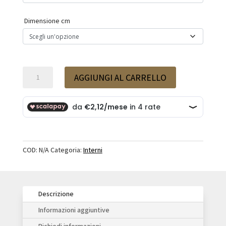
a
15,00 €
Dimensione cm
Interno
AGGIUNGI AL CARRELLO
vaso
mezzaluna
in
plastica
quantità
COD:
N/A
Categoria:
Interni
Descrizione
Informazioni aggiuntive