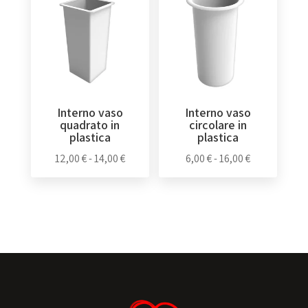
a
a
19,00 €
19,00 €
Interno vaso
Interno vaso
quadrato in
circolare in
plastica
plastica
Fascia
Fascia
12,00
€
-
14,00
€
6,00
€
-
16,00
€
di
di
prezzo:
prezzo:
da
da
12,00 €
6,00 €
a
a
14,00 €
16,00 €