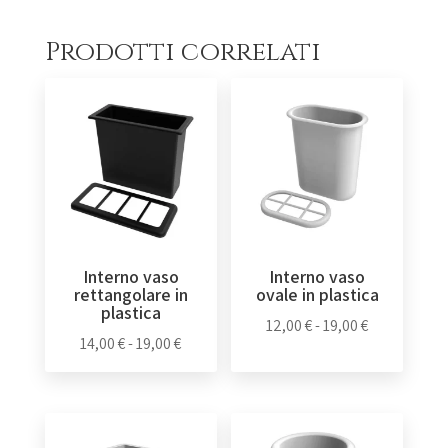
Prodotti correlati
Interno vaso
Interno vaso
rettangolare in
ovale in plastica
plastica
Fascia
12,00
€
-
19,00
€
Fascia
14,00
€
-
19,00
€
di
di
prezzo:
prezzo:
da
da
12,00 €
14,00 €