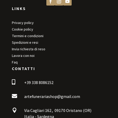
LINKS
Privacy policy
Cookie policy
Termini e condizioni
Spedizioni e resi
Invia richiesta di reso
Lavora con noi
Faq
CONTATTI

+39 338 8086152

artefunerariashop@gmail.com

Via Cagliari 162,
09170 Oristano (OR)
Italia - Sardegna