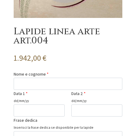
Lapide linea arte
art.004
1.942,00
€
Nome e cognome
*
Data 1
*
Data 2
*
dd/mm/yy
dd/mm/yy
Frase dedica
Inserisci la frase dedica se disponibile per la lapide